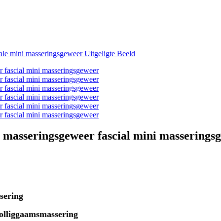
 masseringsgeweer fascial mini masserings
sering
volliggaamsmassering