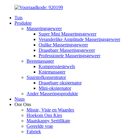
Tuis
Produkte
Masseringsgeweer
Super Mini Masseringsgeweer
Veranderlike Amplitude Masseringsgeweer
Oulike Masseringsgeweer
Draagbare Masseringsgeweer
Professionele Masseringsgeweer
Beenmassager
Kompressiestewels
Kniemassager
Suurstofkonsentrator
Draagbare oksigenator
Mini-oksigenator
Ander Masseringsprodukte
Nuus
Oor Ons
Missie, Visie en Waardes
Hoekom Ons Kies
Maatskappy Sertifikate
Gereelde vrae
Fabriek