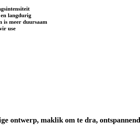
sintensiteit
 en langdurig
en is meer duursaam
vir u
se
ige ontwerp, maklik om te dra, ontspannend