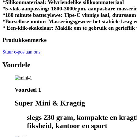
*Silikonmateriaal: Velvriendelike silikoonmateriaal
*5-vlak-aanpassing: 1800-3000rpm, aanpasbare massering
*180 minute batterylewe: Tipe-C vinnige laai, duursaam
*Borsellose motor: Masseringsgeweer het stabiele krag 
* Een-klik-skakelaar: Maklik om te gebruik en gerieflik 
Produkkenmerke
Stuur e-pos aan ons
Voordele
Voordeel 1
Super Mini & Kragtig
slegs 230 gram, kompakte en kragt
fiksheid, kantoor en sport