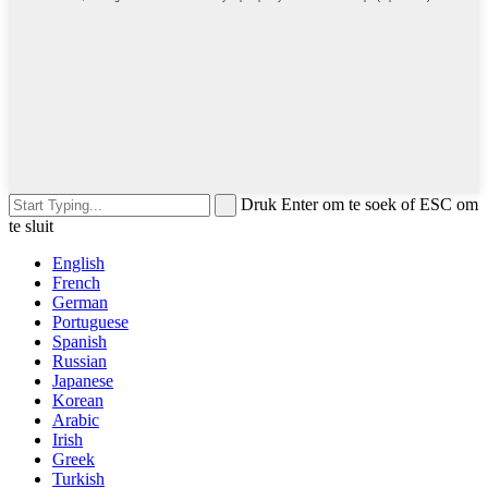
Druk Enter om te soek of ESC om
te sluit
English
French
German
Portuguese
Spanish
Russian
Japanese
Korean
Arabic
Irish
Greek
Turkish