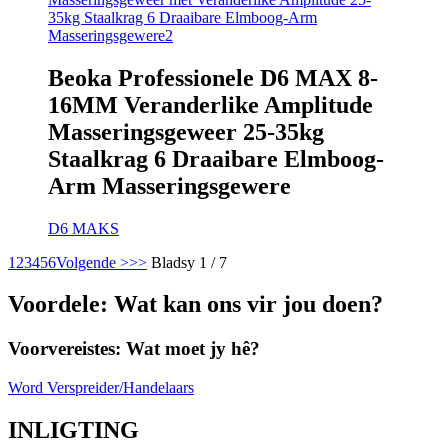
Beoka Professionele D6 MAX 8-
16MM Veranderlike Amplitude
Masseringsgeweer 25-35kg
Staalkrag 6 Draaibare Elmboog-
Arm Masseringsgewere
D6 MAKS
1
2
3
4
5
6
Volgende >
>>
Bladsy 1 / 7
Voordele: Wat kan ons vir jou doen?
Voorvereistes: Wat moet jy hê?
Word Verspreider/Handelaars
INLIGTING