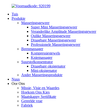
Tuis
Produkte
Masseringsgeweer
Super Mini Masseringsgeweer
Veranderlike Amplitude Masseringsgeweer
Oulike Masseringsgeweer
Draagbare Masseringsgeweer
Professionele Masseringsgeweer
Beenmassager
Kompressiestewels
Kniemassager
Suurstofkonsentrator
Draagbare oksigenator
Mini-oksigenator
Ander Masseringsprodukte
Nuus
Oor Ons
Missie, Visie en Waardes
Hoekom Ons Kies
Maatskappy Sertifikate
Gereelde vrae
Fabriek